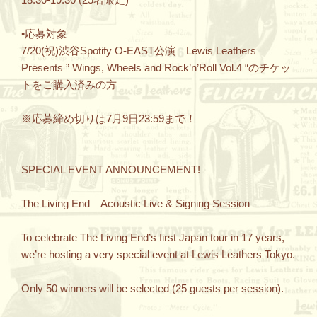
▪︎応募対象
7/20(祝)渋谷Spotify O-EAST公演 Lewis Leathers
Presents ” Wings, Wheels and Rock’n’Roll Vol.4 “のチケッ
トをご購入済みの方
※応募締め切りは7月9日23:59まで！
SPECIAL EVENT ANNOUNCEMENT!
The Living End – Acoustic Live & Signing Session
To celebrate The Living End’s first Japan tour in 17 years,
we’re hosting a very special event at Lewis Leathers Tokyo.
Only 50 winners will be selected (25 guests per session).