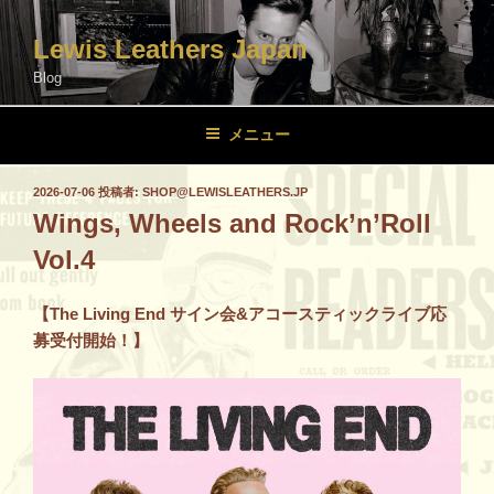
コ
ン
Lewis Leathers Japan
テ
Blog
ン
ツ
メニュー
へ
ス
投
2026-07-06
投稿者:
SHOP@LEWISLEATHERS.JP
キ
稿
Wings, Wheels and Rock’n’Roll
ッ
日:
プ
Vol.4
【The Living End サイン会&アコースティックライブ応
募受付開始！】