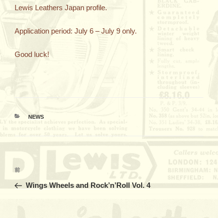
Lewis Leathers Japan profile.
Application period: July 6 – July 9 only.
Good luck!
カ
NEWS
テ
ゴ
リ
ー
投
過
前
稿
去
Wings Wheels and Rock’n’Roll Vol. 4
ナ
の
ビ
投
稿