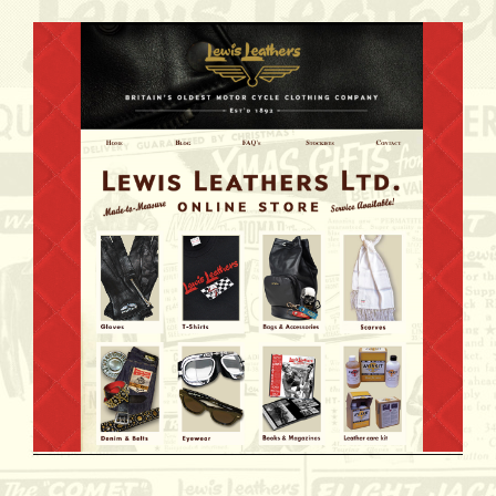
ゲ
ー
シ
ョ
ン