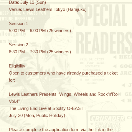
Date: July 19 (Sun)
Venue: Lewis Leathers Tokyo (Harajuku)
Session 1
5:00 PM – 6:00 PM (25 winners)
Session 2
6:30 PM – 7:30 PM (25 winners)
Eligibility
Open to customers who have already purchased a ticket
for:
Lewis Leathers Presents “Wings, Wheels and Rock’n’Roll
Vol.4”
The Living End Live at Spotify O-EAST
July 20 (Mon, Public Holiday)
Please complete the application form via the link in the