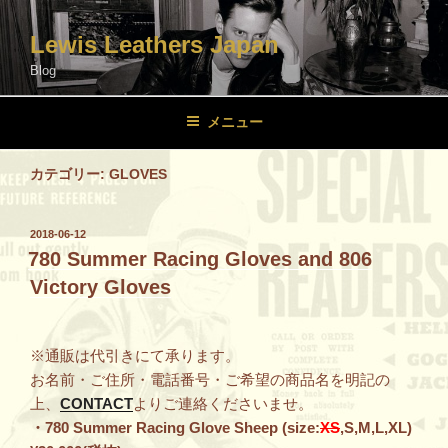
コ
ン
Lewis Leathers Japan
テ
Blog
ン
ツ
メニュー
へ
ス
カテゴリー:
GLOVES
キ
ッ
プ
投
2018-06-12
稿
780 Summer Racing Gloves and 806
日:
Victory Gloves
※通販は代引きにて承ります。
お名前・ご住所・電話番号・ご希望の商品名を明記の
上、
CONTACT
よりご連絡くださいませ。
・780 Summer Racing Glove Sheep (size:
XS
,S,M,L,XL)