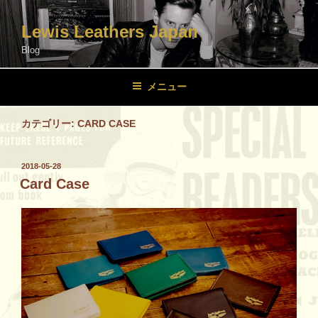
コ
ン
Lewis Leathers Japan
テ
Blog
ン
ツ
メニュー
へ
ス
カテゴリー:
CARD CASE
キ
ッ
プ
投
2018-05-28
稿
Card Case
日: