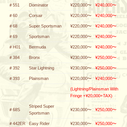
＃551
Dominator
¥220,000〜
¥240,000〜
＃60
Corsair
¥220,000〜
¥240,000〜
＃68
Super Sportsman
¥220,000〜
¥240,000〜
＃69
Sportsman
¥220,000〜
¥240,000〜
＃H01
Bermuda
¥220,000〜
¥240,000〜
＃384
Bronx
¥230,000〜
¥250,000〜
＃392
Star Lightning
¥230,000〜
¥250,000〜
＃393
Plainsman
¥220,000〜
¥240,000〜
(Lightning/Plainsman With
Fringe +¥20,000+TAX)
Striped Super
＃68S
¥230,000〜
¥250,000〜
Sportsman
＃442ER
Easy Rider
¥230,000〜
¥250,000〜