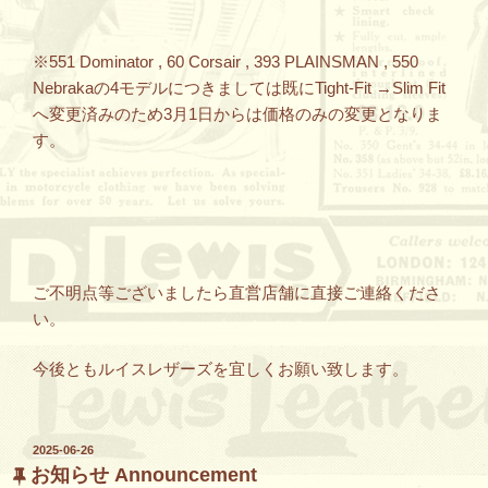
※551 Dominator , 60 Corsair , 393 PLAINSMAN , 550
Nebrakaの4モデルにつきましては既にTight-Fit →Slim Fit
へ変更済みのため3月1日からは価格のみの変更となりま
す。
ご不明点等ございましたら直営店舗に直接ご連絡くださ
い。
今後ともルイスレザーズを宜しくお願い致します。
投
2025-06-26
稿
お知らせ Announcement
日: