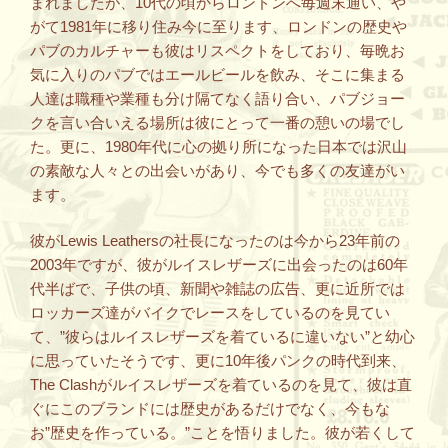
まれましたが、10代の頃からロンドンへ毎週末通い、や
がて1981年に移り住み今に至ります、ロンドンの歴史や
パブのカルチャーも彼はリスペクトをしており、毎晩お
気に入りのパブではエールビールを飲み、そこに集まる
人達は職種や業種も分け隔てなく語り合い、パブジョー
クを言い合いえる場所は彼にとって一番の憩いの場でし
た。更に、1980年代に心の拠り所になった日本では沢山
の素敵な人々との出会いがあり、今でも多くの友達がい
ます。
彼がLewis Leathersの社長になったのは今から23年前の
2003年ですが、彼がルイスレザーズに出会ったのは60年
代半ばで、子供の頃、新聞や雑誌の広告、更に近所では
ロッカーズ達がバイクでレースをしているのを見てい
て、”彼らはルイスレザーズを着ているに違いない”と幼心
に思っていたそうです、更に10年後パンクの時代到来、
The Clashがルイスレザーズを着ているのを見て、彼は直
ぐにこのブランドには歴史があるだけでなく、今もな
お”歴史を作っている。”ことを悟りました。彼が若くして