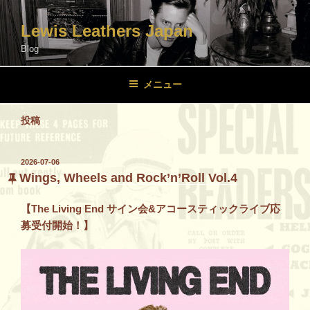
コ
ン
Lewis Leathers Japan
テ
Blog
ン
ツ
メニュー
へ
ス
投稿
キ
ッ
プ
投
2026-07-06
稿
Wings, Wheels and Rock’n’Roll Vol.4
日:
【The Living End サイン会&アコースティックライブ応
募受付開始！】