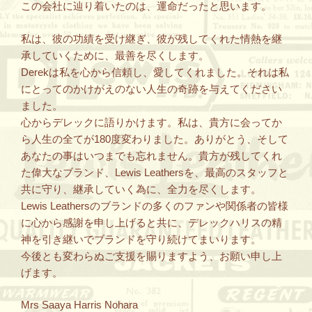
この会社に辿り着いたのは、運命だったと思います。
私は、彼の功績を受け継ぎ、彼が残してくれた情熱を継
承していくために、最善を尽くします。
Derekは私を心から信頼し、愛してくれました。それは私
にとってのかけがえのない人生の奇跡を与えてください
ました。
心からデレックに語りかけます。私は、貴方に会ってか
ら人生の全てが180度変わりました。ありがとう、そして
あなたの事はいつまでも忘れません。貴方が残してくれ
た偉大なブランド、Lewis Leathersを、最高のスタッフと
共に守り、継承していく為に、全力を尽くします。
Lewis Leathersのブランドの多くのファンや関係者の皆様
に心から感謝を申し上げると共に、デレックハリスの精
神を引き継いでブランドを守り続けてまいります。
今後とも変わらぬご支援を賜りますよう、お願い申し上
げます。
Mrs Saaya Harris Nohara