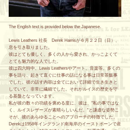
The English text is provided below the Japanese.
Lewis Leathers 社長 Derek Harrisが６月２２日（日）、
息を引き取りました。
彼はとても優しく、多くの人から愛され、かっこよくて
とても魅力的な人でした。
彼は四六時中、Lewis Leathersやアート、音楽等、多くの
事を語り、起きて直ぐに仕事の話になる事は日常茶飯事
でした。彼の話す内容は全てにおいて詳細で生き生きと
していて、非常に繊細でした。それがルイスの歴史を守
る基盤となっています。
私が彼の数々の功績を褒める度に、彼は、”私の事ではな
く、ルイスレザーズが素晴らしいんだ。”と謙虚な姿勢こ
そが、彼のあらゆることへのアプローチの特徴でした。
Derekは1958年イングランド南海岸のイーストボーンで産