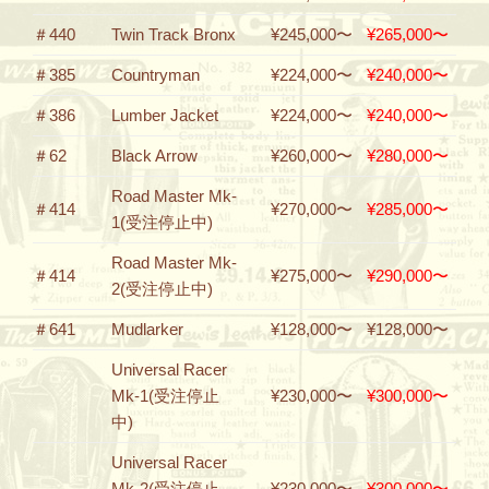
＃440
Twin Track Bronx
¥245,000〜
¥265,000〜
＃385
Countryman
¥224,000〜
¥240,000〜
＃386
Lumber Jacket
¥224,000〜
¥240,000〜
＃62
Black Arrow
¥260,000〜
¥280,000〜
Road Master Mk-
＃414
¥270,000〜
¥285,000〜
1(受注停止中)
Road Master Mk-
＃414
¥275,000〜
¥290,000〜
2(受注停止中)
＃641
Mudlarker
¥128,000〜
¥128,000〜
Universal Racer
Mk-1(受注停止
¥230,000〜
¥300,000〜
中)
Universal Racer
Mk-2(受注停止
¥230,000〜
¥300,000〜