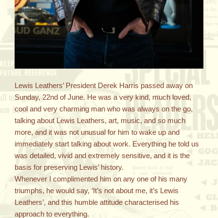
Lewis Leathers’ President Derek Harris passed away on
Sunday, 22nd of June. He was a very kind, much loved,
cool and very charming man who was always on the go,
talking about Lewis Leathers, art, music, and so much
more, and it was not unusual for him to wake up and
immediately start talking about work. Everything he told us
was detailed, vivid and extremely sensitive, and it is the
basis for preserving Lewis’ history.
Whenever I complimented him on any one of his many
triumphs, he would say, ‘It’s not about me, it’s Lewis
Leathers’, and this humble attitude characterised his
approach to everything.