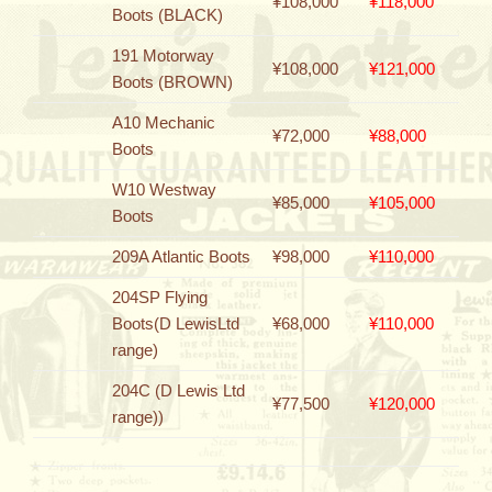
¥108,000
¥118,000
Boots (BLACK)
191 Motorway
¥108,000
¥121,000
Boots (BROWN)
A10 Mechanic
¥72,000
¥88,000
Boots
W10 Westway
¥85,000
¥105,000
Boots
209A Atlantic Boots
¥98,000
¥110,000
204SP Flying
Boots(D LewisLtd
¥68,000
¥110,000
range)
204C (D Lewis Ltd
¥77,500
¥120,000
range))