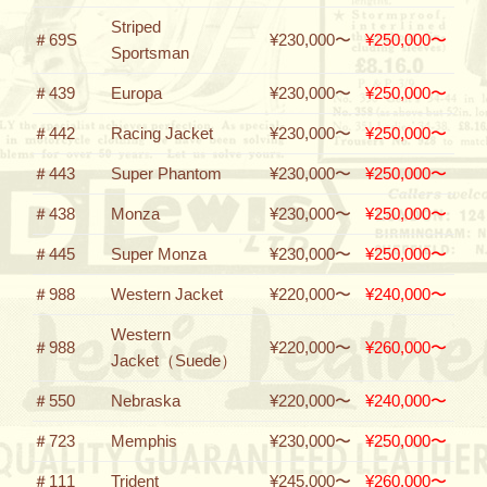
Striped
＃69S
¥230,000〜
¥250,000〜
Sportsman
＃439
Europa
¥230,000〜
¥250,000〜
＃442
Racing Jacket
¥230,000〜
¥250,000〜
＃443
Super Phantom
¥230,000〜
¥250,000〜
＃438
Monza
¥230,000〜
¥250,000〜
＃445
Super Monza
¥230,000〜
¥250,000〜
＃988
Western Jacket
¥220,000〜
¥240,000〜
Western
＃988
¥220,000〜
¥260,000〜
Jacket（Suede）
＃550
Nebraska
¥220,000〜
¥240,000〜
＃723
Memphis
¥230,000〜
¥250,000〜
＃111
Trident
¥245,000〜
¥260,000〜