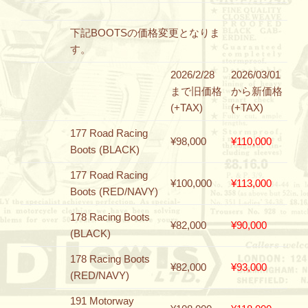
下記BOOTSの価格変更となりま
す。
2026/2/28
2026/03/01
まで旧価格
から新価格
(+TAX)
(+TAX)
177 Road Racing
¥98,000
¥110,000
Boots (BLACK)
177 Road Racing
¥100,000
¥113,000
Boots (RED/NAVY)
178 Racing Boots
¥82,000
¥90,000
(BLACK)
178 Racing Boots
¥82,000
¥93,000
(RED/NAVY)
191 Motorway