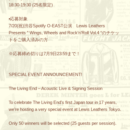
18:30-19:30 (25名限定)
▪︎応募対象
7/20(祝)渋谷Spotify O-EAST公演 Lewis Leathers
Presents ” Wings, Wheels and Rock’n’Roll Vol.4 “のチケッ
トをご購入済みの方
※応募締め切りは7月9日23:59まで！
SPECIAL EVENT ANNOUNCEMENT!
The Living End – Acoustic Live & Signing Session
To celebrate The Living End’s first Japan tour in 17 years,
we’re hosting a very special event at Lewis Leathers Tokyo.
Only 50 winners will be selected (25 guests per session).