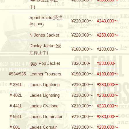
中)
Sprint Shirts(受注
¥220,000〜
¥240,000〜
停止中)
N Jones Jacket
¥220,000〜
¥250,000〜
Donky Jacket(受
¥180,000〜
¥180,000〜
注停止中)
Iggy Pop Jacket
¥320,000-
¥330,000-
#934/935
Leather Trousers
¥190,000〜
¥190,000〜
＃391L
Ladies Lightning
¥210,000〜
¥230,000〜
＃402L
Ladies Lightning
¥210,000〜
¥230,000〜
＃441L
Ladies Cyclone
¥210,000〜
¥230,000〜
＃551L
Ladies Dominator
¥210,000〜
¥230,000〜
＃60L
Ladies Corsair
¥210,000〜
¥230,000〜