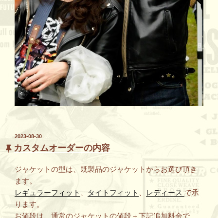
投
2023-08-30
稿
カスタムオーダーの内容
日:
ジャケットの型は、既製品のジャケットからお選び頂き
ます。
レギュラーフィット
、
タイトフィット
、
レディース
で承
ります。
お値段は、通常のジャケットの値段＋下記追加料金で