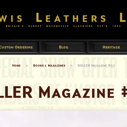
wis Leathers 
BRITAIN’S OLDEST MOTORCYCLE CLOTHIERS EST’D
1892
Custom Ordering
Blog
Heritage
Home
>
Books & Magazines
>
ROLLER Magazine #51
LLER Magazine 