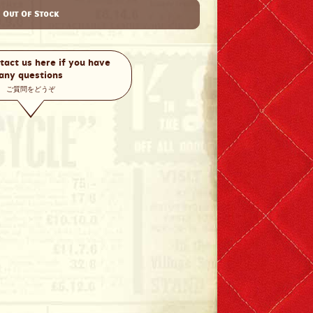
Out Of Stock
tact us here if you have
any questions
ご質問をどうぞ