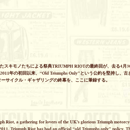
たスキモノたちによる祭典TRIUMPH RIOTの最終回が、去る4月30
2011年の初回以来、“Old Triumphs Only”という公約を堅持し、
ターサイクル・ギャザリングの終幕を、ここに筆録する。
ph Riot, a gathering for lovers of the UK’s glorious Triumph motorcy
in 2011, Triumph Riot has had an official “old Triumphs only” policy. 