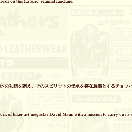
focus on this historic, seminal machine.
MANNの功績を讃え、そのスピリットの伝承を存在意義とするチョッ
work of biker art megastar David Mann with a mission to carry on its s