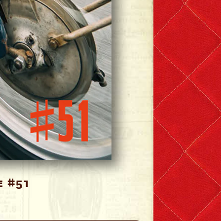
e #51