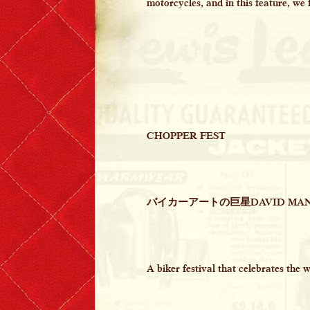
motorcycles, and in this feature, we 
CHOPPER FEST
バイカーアートの巨星DAVID 
A biker festival that celebrates the 