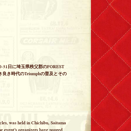
-31日に埼玉県秩父郡のFOREST
古き良き時代のTriumphの普及とその
cles, was held in Chichibu, Saitama
The event’s organizers have poured