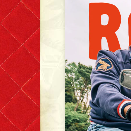
T-shirts
Short Sleeve
Long Sleeve
The Leather Boys
Bags & Accessories
Badges & Patches
Badges
Patches
Scarves