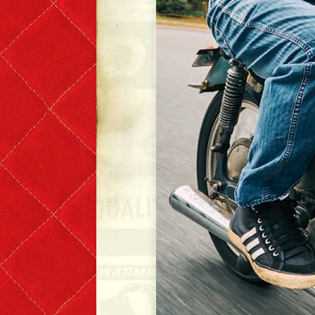
Denim & Belts
Eyewear
Books & Magazines
Headwear
Helmets
Caps
Leather Care Products
Zip Fasteners
Lewis Leathers × PORTER