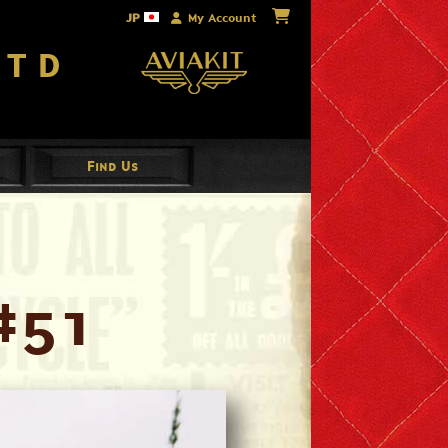
JP
My Account
Ltd
Find Us
#51