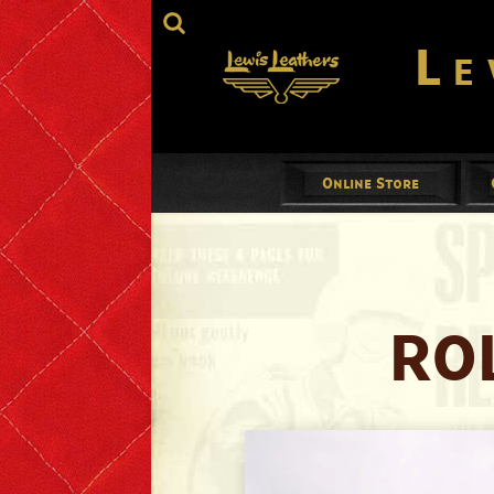
Le
Online Store
Jackets
Mens
Ladies
RO
Gloves
Footwear