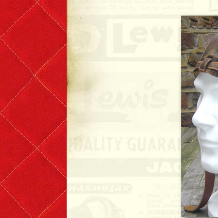
Denim & Belts
Eyewear
Books & Magazines
Headwear
Helmets
Caps
Leather Care Products
Zip Fasteners
Lewis Leathers × PORTER