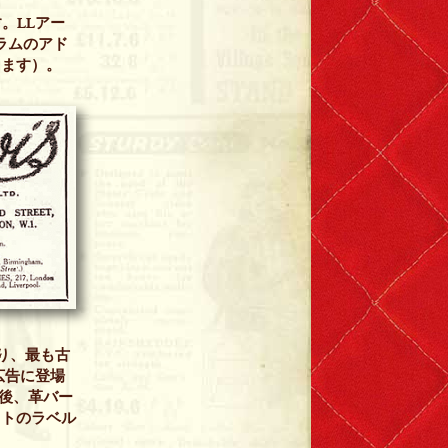
。LLアー
グラムのアド
ります）。
おり、最も古
の広告に登場
その後、革バー
ットのラベル