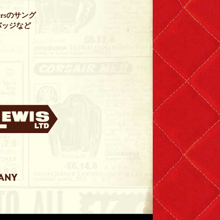
ersのサング
、バッジなど
PANY