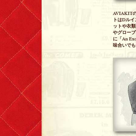
Lewis Leathers x EROSTIKA
AVIAK
トはDルイ
ットや衣類
やグローブ
に「An Exc
味合いでも