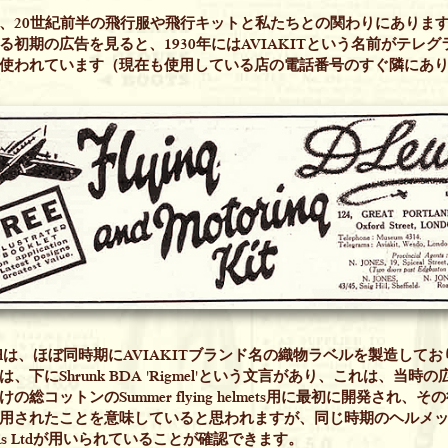
、20世紀前半の飛行服や飛行キットと私たちとの関わりにあります
る初期の広告を見ると、1930年にはAVIAKITという名前がテレ
使われています（現在も使用している店の電話番号のすぐ隣にあ
s Ltdは、ほぼ同時期にAVIAKITブランド名の織物ラベルを製造して
、下にShrunk BDA 'Rigmel'という文言があり、これは、当時
の総コットンのSummer flying helmets用に最初に開発され、
用されたことを意味していると思われますが、同じ時期のヘルメ
wis Ltdが用いられていることが確認できます。