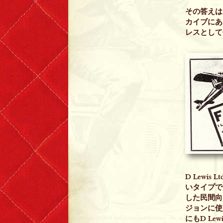
T-shirts
その答えは
カイブにあ
Short Sleeve
レスとして
Long Sleeve
The Leather Boys
Bags & Accessories
Badges & Patches
Badges
D Lewi
Patches
いタイプでは
した民間向け
ジョンに使
Scarves
にもD Le