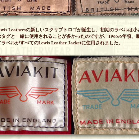
Lewis Leathersの新しいスクリプトロゴが誕生し、初期のラベルは
ITのタグと一緒に使用されることが多かったのですが、1965/6年頃、
TラベルがすべてのLewis Leather Jacketに使用されました。