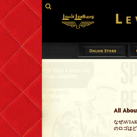
Le
Online Store
Jackets
Mens
Ladies
All Abou
Gloves
なぜAVI
Footwear
のロゴはど