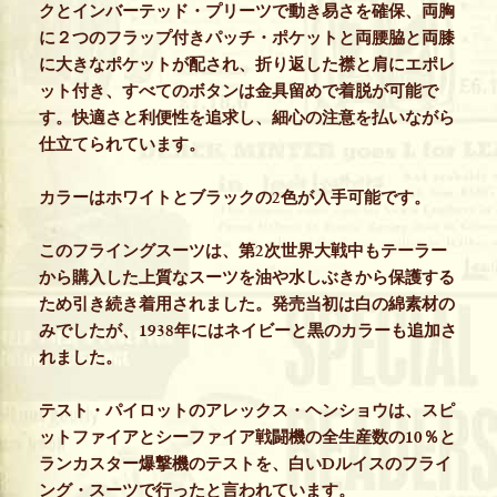
クとインバーテッド・プリーツで動き易さを確保、両胸
に２つのフラップ付きパッチ・ポケットと両腰脇と両膝
に大きなポケットが配され、折り返した襟と肩にエポレ
ット付き、すべてのボタンは金具留めで着脱が可能で
す。快適さと利便性を追求し、細心の注意を払いながら
仕立てられています。
カラーはホワイトとブラックの2色が入手可能です。
このフライングスーツは、第2次世界大戦中もテーラー
から購入した上質なスーツを油や水しぶきから保護する
ため引き続き着用されました。発売当初は白の綿素材の
みでしたが、1938年にはネイビーと黒のカラーも追加さ
れました。
テスト・パイロットのアレックス・ヘンショウは、スピ
ットファイアとシーファイア戦闘機の全生産数の10％と
ランカスター爆撃機のテストを、白いDルイスのフライ
ング・スーツで行ったと言われています。