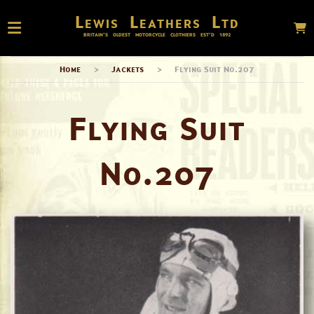
Lewis Leathers Ltd
BRITAIN’S OLDEST MOTORCYCLE CLOTHIERS EST’D
1892
Home
>
Jackets
>
Flying Suit No.207
Flying Suit
No.207