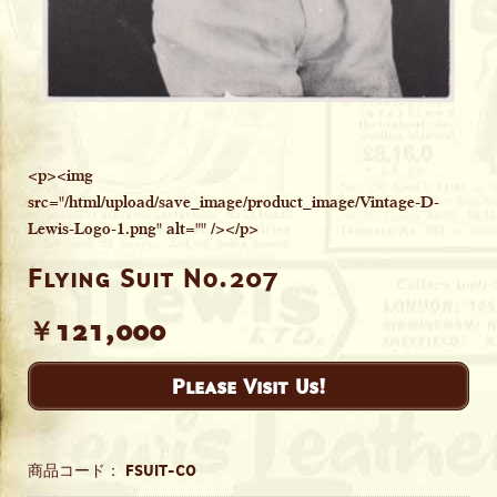
<p><img
src="/html/upload/save_image/product_image/Vintage-D-
Lewis-Logo-1.png" alt="" /></p>
Flying Suit No.207
￥121,000
Please Visit Us!
商品コード：
FSUIT-CO