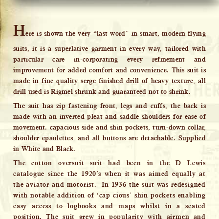
H
ere is shown the very “last word” in smart, modern flying
suits, it is a superlative garment in every way, tailored with
particular care in-corporating every refinement and
improvement for added comfort and convenience. This suit is
made in fine quality serge finished drill of heavy texture, all
drill used is Rigmel shrunk and guaranteed not to shrink.
The suit has zip fastening front, legs and cuffs, the back is
made with an inverted pleat and saddle shoulders for ease of
movement. capacious side and shin pockets, turn-down collar,
shoulder epaulettes, and all buttons are detachable. Supplied
in White and Black.
The cotton oversuit suit had been in the D Lewis
catalogue since the 1920’s when it was aimed equally at
the aviator and motorist. In 1936 the suit was redesigned
with notable addition of ‘cap cious’ shin pockets enabling
easy access to logbooks and maps whilst in a seated
position. The suit grew in popularity with airmen and