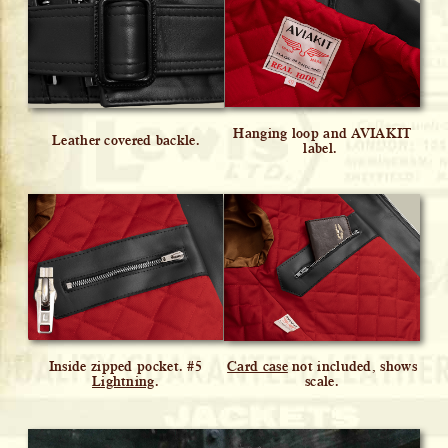
Hanging loop and AVIAKIT
Leather covered backle.
label.
Inside zipped pocket. #5
Card case
not included, shows
Lightning
.
scale.