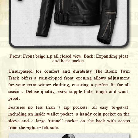
Front: Front beige zip all closed view, Back: Expanding pleat
and back pocket.
Unsurpassed for comfort and durability The Bronx Twin
Track offers a twin-zipped front opening allows adjustment
for your extra winter clothing, ensuring a perfect fit for all
seasons. Deluxe quality, extra supple hide, tough and wind-
proof.
Features no less than 7 zip pockets, all easy to-get-at,
including an inside wallet pocket, a handy coin pocket on the
sleeve and a large ‘tunnel’ pocket on the back with access
from the right or left side.