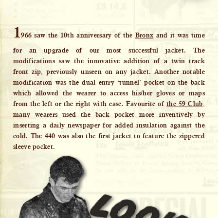
1
966 saw the 10th anniversary of the
Bronx
and it was time
for an upgrade of our most successful jacket. The
modifications saw the innovative addition of a twin track
front zip, previously unseen on any jacket. Another notable
modification was the dual entry ‘tunnel’ pocket on the back
which allowed the wearer to access his/her gloves or maps
from the left or the right with ease. Favourite of
the 59 Club
,
many wearers used the back pocket more inventively by
inserting a daily newspaper for added insulation against the
cold. The 440 was also the first jacket to feature the zippered
sleeve pocket.