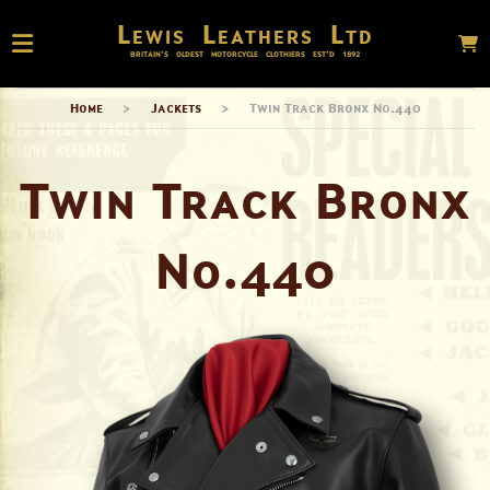
Lewis Leathers Ltd
BRITAIN’S OLDEST MOTORCYCLE CLOTHIERS EST’D
1892
Home
>
Jackets
>
Twin Track Bronx No.440
Twin Track Bronx
No.440