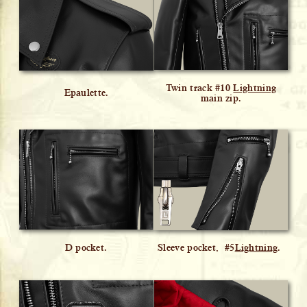
Twin track #10
Lightning
Epaulette.
main zip.
D pocket.
Sleeve pocket, #5
Lightning
.