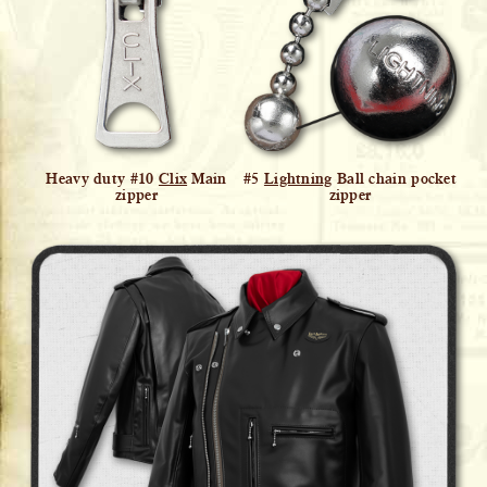
Heavy duty #10
Clix
Main
#5
Lightning
Ball chain pocket
zipper
zipper