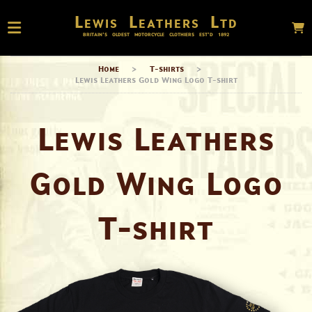
Lewis Leathers Ltd
BRITAIN’S OLDEST MOTORCYCLE CLOTHIERS EST’D
1892
Home
>
T-shirts
>
Lewis Leathers Gold Wing Logo T-shirt
Lewis Leathers
Gold Wing Logo
T-shirt