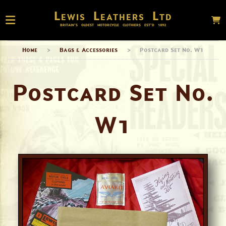
Lewis Leathers Ltd
BRITAIN’S OLDEST MOTORCYCLE CLOTHIERS EST’D
1892
Home
>
Bags & Accessories
>
Postcard Set No. W1
Postcard Set No.
W1