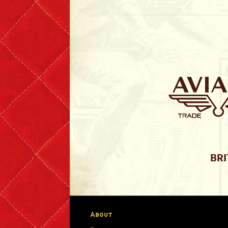
T-shirts
Short Sleeve
Long Sleeve
The Leather Boys
Bags & Accessories
Badges & Patches
BRI
Badges
Patches
About
Scarves