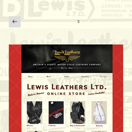
投
前
ページ
3
の
稿
ペ
ナ
ー
ビ
ジ
ゲ
ー
シ
ョ
ン