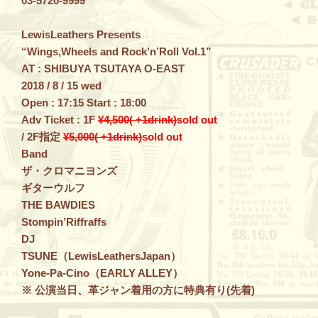
03-5720-9999
LewisLeathers Presents
“Wings,Wheels and Rock’n’Roll Vol.1”
AT : SHIBUYA TSUTAYA O-EAST
2018 / 8 / 15 wed
Open : 17:15 Start : 18:00
Adv Ticket : 1F
¥4,500( +1drink)
sold out
/ 2F指定
¥5,000( +1drink)
sold out
Band
ザ・クロマニヨンズ
ギターウルフ
THE BAWDIES
Stompin’Riffraffs
DJ
TSUNE（LewisLeathersJapan）
Yone-Pa-Cino（EARLY ALLEY）
※ 公演当日、革ジャン着用の方に特典有り(先着)