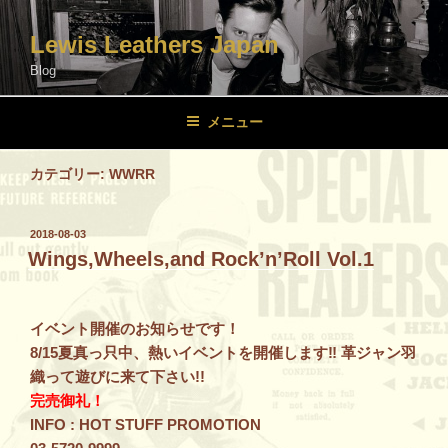
コ
ン
Lewis Leathers Japan
テ
Blog
ン
ツ
メニュー
へ
ス
カテゴリー:
WWRR
キ
ッ
プ
投
2018-08-03
稿
Wings,Wheels,and Rock’n’Roll Vol.1
日:
イベント開催のお知らせです！
8/15夏真っ只中、熱いイベントを開催します‼︎ 革ジャン羽
織って遊びに来て下さい!!
完売御礼！
INFO : HOT STUFF PROMOTION