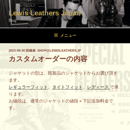
コ
ン
Lewis Leathers Japan
テ
Blog
ン
ツ
メニュー
へ
ス
投
2023-08-30
投稿者:
SHOP@LEWISLEATHERS.JP
キ
稿
カスタムオーダーの内容
ッ
日:
プ
ジャケットの型は、既製品のジャケットからお選び頂き
ます。
レギュラーフィット
、
タイトフィット
、
レディース
で承
ります。
お値段は、通常のジャケットの値段＋下記追加料金で
す。