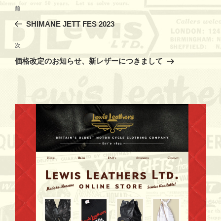
投
過
前
稿
去
SHIMANE JETT FES 2023
ナ
の
ビ
投
次
次
稿
ゲ
の
価格改定のお知らせ、新レザーにつきまして
投
ー
稿
シ
ョ
ン